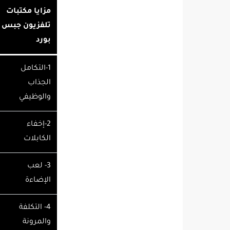
مزايا مكتبات
تلفزيون جبس
بورد
1-​التكامل
الجذاب
والوظيفي
2-​إخفاء
الكابلات
3- ​لعب
الإضاءة
4- ​التكلفة
والمرونة