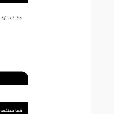
​فإذا كنت ترغ
كما سنتحدث 