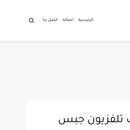
الرئيسية
اعمالنا
اتصل بنا
مكة ت: 0552358087 مكتبات تلفزيون جبس