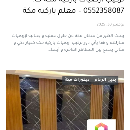
تركيب ارضيات باركيه مكة ت:
0552358087 – معلم باركيه مكة
نوفمبر 30, 2025
يبحث الكثير من سكان مكه عن حلول عملية و جماليه لإرضيات
منازلهم و هنا يأتي دور تركيب ارضيات باركيه مكة كخيار ذكي و
مثالي يجمع بين المظاهر الفاخره و أيضا…
بديل الرخام
ديكورات مكة