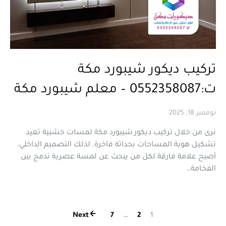
تركيب ديكور شيبورد مكة
ت:0552358087 – معلم شيبورد مكة
نوفمبر 18, 2025
نرى من خلال تركيب ديكور شيبورد مكة لمسات خشبية تعيد
تشكيل هوية المساحات بحداثة فاخرة. لذلك التصميم الداخلي،
أصبح علامة فارقة لكل من يبحث عن لمسة عصرية تدمج بين
الفخامة…
تعدد صفحات المق
Next
7
…
2
1