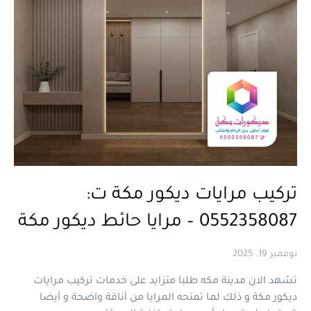
تركيب مرايات ديكور مكة ت:
0552358087 – مرايا حائط ديكور مكة
نوفمبر 19, 2025
تشهد الان مدينة مكه طلبا متزايد على خدمات تركيب مرايات
ديكور مكة و ذلك لما تمنحه المرايا من أناقة واضحة و أيضا