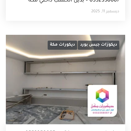
0552358087 – بديل الخشب داخلي مكة
ديسمبر 11, 2025
ديكورات جبس بورد
ديكورات مكة