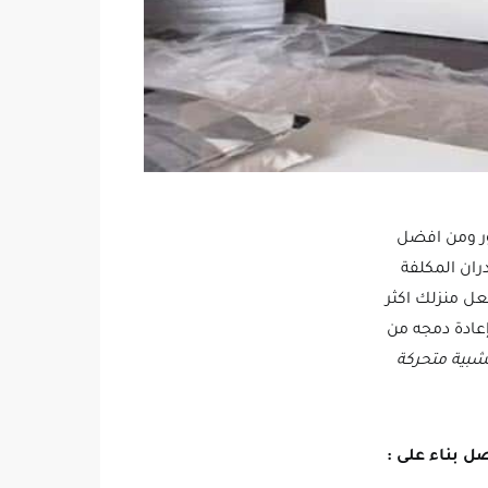
ور ومن افضل
ران المكلفة
عل منزلك اكثر
إعادة دمجه من
بية متحركة
ل بناء على :