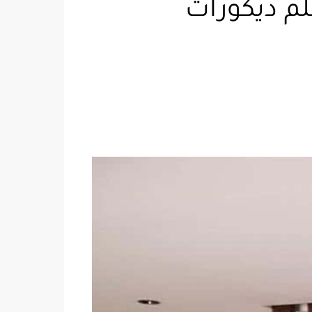
ارتشن بمكة جوال:٠٥٥٢٣٥٨٠٨٧ معلم ديكورات