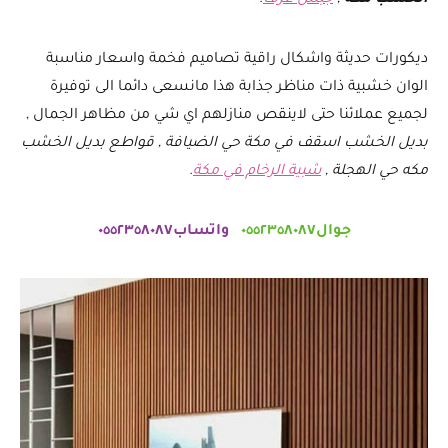
ديكورات حديثة واشكال راقية تصاميم فخمة واسعار مناسبة
الوان خشبية ذات مناظر جذابة هذا مانسعى دائما الى توفيرة
لجميع عملائنا حتى لاينقص منازلهم اي شي من مظاهر الجمال ,
بديل الخشب اسقف في مكة حي الضيافة , قواطع بديل الخشب
مكه حي الهجلة ,
شبية الرخام في مكة
.
جوال٠٥٥٢٣٥٨٠٨٧
واتساب٠٥٥٢٣٥٨٠٨٧