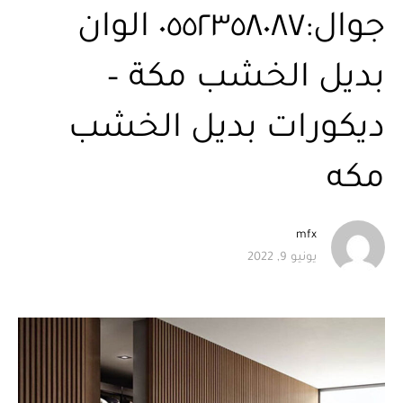
جوال:٠٥٥٢٣٥٨٠٨٧ الوان
بديل الخشب مكة –
ديكورات بديل الخشب
مكه
mfx
يونيو 9, 2022