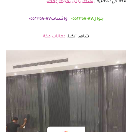
مكة حي الجميزة ,
اشكال بديل الرخام بمكة
.
جوال٠٥٥٢٣٥٨٠٨٧
واتساب٠٥٥٢٣٥٨٠٨٧
شاهد أيضا:
دهانات مكة