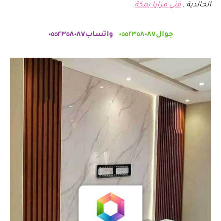
الخالدية ,
فني مرايا بمكة
.
جوال٠٥٥٢٣٥٨٠٨٧
واتساب٠٥٥٢٣٥٨٠٨٧