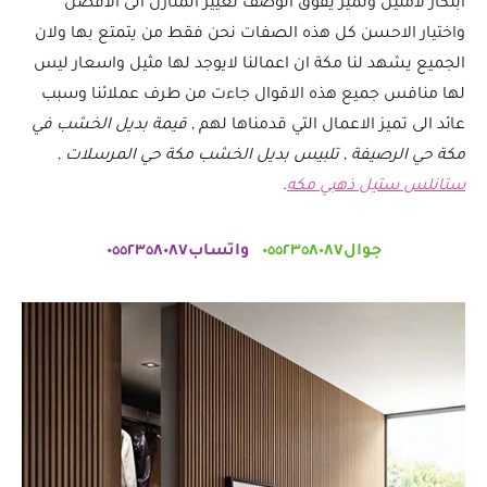
ابتكار لامثيل وتميز يفوق الوصف تغيير المنازل الى الافضل
واختيار الاحسن كل هذه الصفات نحن فقط من يتمتع بها ولان
الجميع يشهد لنا مكة ان اعمالنا لايوجد لها مثيل واسعار ليس
لها منافس جميع هذه الاقوال جاءت من طرف عملائنا وسبب
عائد الى تميز الاعمال التي قدمناها لهم ,
قيمة بديل الخشب في
مكة حي الرصيفة , تلبيس بديل الخشب مكة حي المرسلات ,
ستانلس ستيل ذهبي مكه
.
جوال٠٥٥٢٣٥٨٠٨٧
واتساب٠٥٥٢٣٥٨٠٨٧