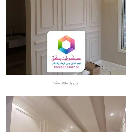
براويز فوم مكه