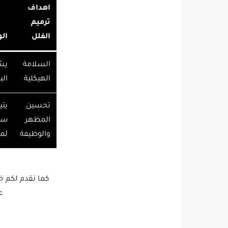
اهداف
ترميم
الفلل
ال
السلامة
يش
الهيكلية
الب
تحسين
يتي
المظهر
سوا
والوظيفة
لمن
كما نقدم لكم 
ع