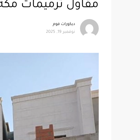
مقاول ترميمات مكة ت: 0552358087 ترميم الف
ديكورات فوم
نوفمبر 19, 2025