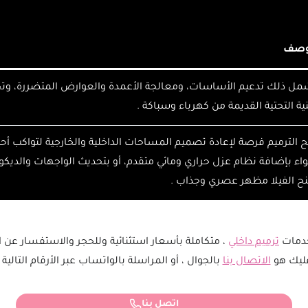
وصف
مل ذلك تدعيم الأساسات، ومعالجة الأعمدة والعوارض المتضررة، وت
نية التحتية القديمة من كهرباء وسباكة .
ح الترميم فرصة لإعادة تصميم المساحات الداخلية والخارجية لتواكب أح
ء بإضافة نظام عزل حراري ومائي متقدم، أو بتحديث الواجهات والديكور
ح الفيلا مظهر عصري وجذاب .
خدمات
ترميم داخلي
، متكاملة بأسعار استثنائية وللحجر والاستفسار عن ا
ليك هو
الاتصال بنا
بالجوال ، أو المراسلة بالواتساب عبر الأرقام التالية :
اتصل بنا