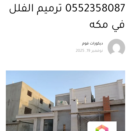
0552358087 ترميم الفلل
في مكه
ديكورات فوم
نوفمبر 19, 2025