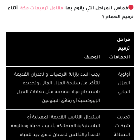
فماهي المراحل التي يقوم بها
مقاول ترميمات مكة
أثناء
ترميم الحمام ؟
مراحل
ترميم
الحمامات
الوصف
​أولوية
يجب البدء بإزالة الأرضيات والجدران القديمة
العزل
للتأكد من سلامة العزل المائي وتجديده
المائي
باستخدام مواد متقدمة مثل دهانات العزل
الإيبوكسية أو رقائق البيتومين .
تحديث
استبدال الأنابيب القديمة المعدنية أو
شبكات
البلاستيكية المتهالكة بأنابيب حديثة ومقاومة
السباكة
للصدأ والتكلس لضمان تدفق جيد للمياه