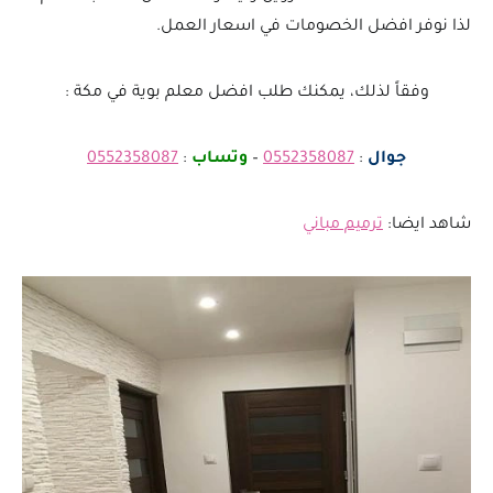
لذا نوفر افضل الخصومات في اسعار العمل.
وفقاً لذلك، يمكنك طلب افضل معلم بوية في مكة :
جوال
:
0552358087
–
وتساب
:
0552358087
شاهد ايضا:
ترميم مباني