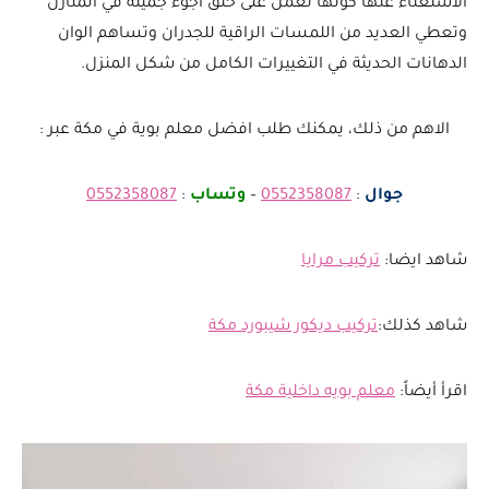
الاستغناء عنها كونها تعمل على خلق اجوء جميلة في المنازل
وتعطي العديد من اللمسات الراقية للجدران وتساهم الوان
الدهانات الحديثة في التغييرات الكامل من شكل المنزل.
الاهم من ذلك، يمكنك طلب افضل معلم بوية في مكة عبر :
جوال
:
0552358087
–
وتساب
:
0552358087
شاهد ايضا:
تركيب مرايا
شاهد كذلك:
تركيب ديكور شيبورد مكة
اقرأ أيضاً:
معلم بويه داخلية مكة