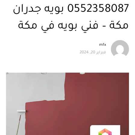
0552358087 بويه جدران
مكة – فني بويه في مكة
mfx
فبراير 20, 2024