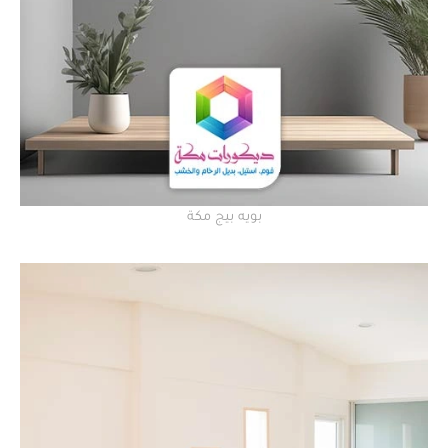
بويه بيج مكة