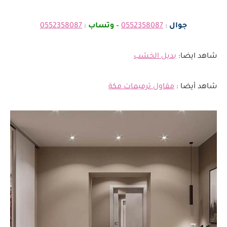
جوال
:
0552358087
–
وتساب
:
0552358087
شاهد ايضا:
بديل الخشب
شاهد أيضا :
مقاول ترميمات مكة