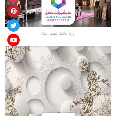
ورق حائط رخيص مكة