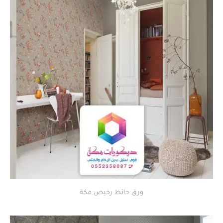
ورق حائط رخيص مكة