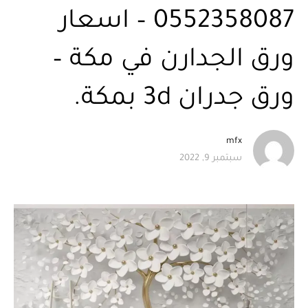
0552358087 – اسعار
ورق الجدارن في مكة –
ورق جدران 3d بمكة.
mfx
سبتمبر 9, 2022