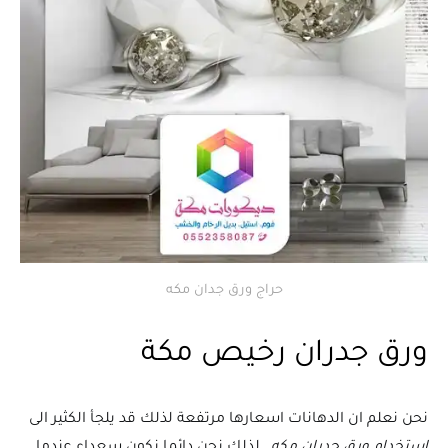
حراج ورق جدان مكه
ورق جدران رخيص مكة
نحن نعلم ان الدهانات اسعارها مرتفعة لذلك قد يلجأ الكثير الى
استخدام ورق جدران مكه
, لذلك نحن دائما نكون سعداء عندما