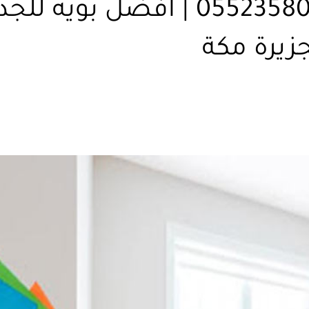
معلم بويه مكه – 0552358087 | افض
جزيرة مكة