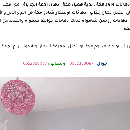
دهانات ورود مكة
،
بوية هميل مكة
،
دهان روعة الجزيرة
، مع افضل
ى افضل
دهان جذاب
،
دهانات اوسكار شادو مكة
هي النوع الأبرز والأ
دهانات روشن شامواه
كذلك
دهانات حوائط شمواه
والعديد من 
كة
.
رش بويه غرف نوم مكة أو اتصل لمعرفة اسعار بوية جوتن ربع لمعة وذ
جوال
:
0552358087
–
وتساب
:
0552358087