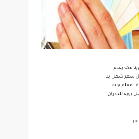
يه مكه يقدم
فضل سعر شغل يد
، معلم بويه
ل بويه للجدران
ر :