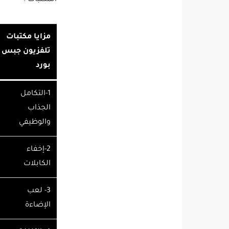
مزايا مكتبات
تلفزيون جبس
بورد
1-​التكامل
الجذاب
والوظيفي
2-​إخفاء
الكابلات
3- ​لعب
الإضاءة