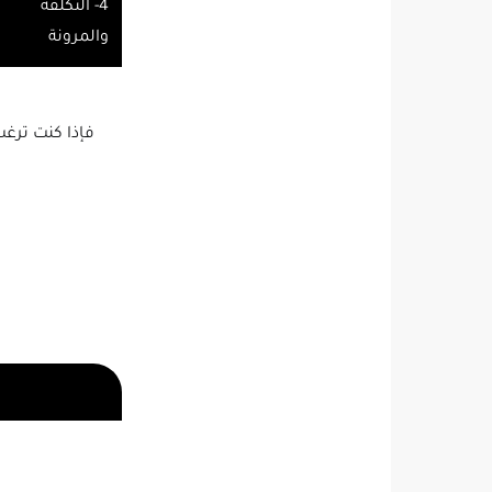
4- ​التكلفة
والمرونة
​فإذا كنت ترغ