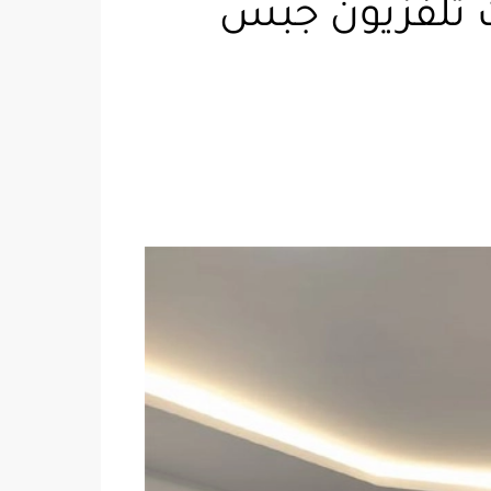
مكة ت: 0552358087 مكتبات تلفزيون جبس