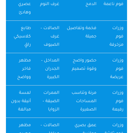
فوم ناعمة
الدمج
غرف النوم
عصري
وهادئ
وزرات
فخمة وتفاصيل
الصالات –
طابع
فوم
جميلة
غرف
كلاسيكي
مزخرفة
الضيوف
راقٍ
وزرات
حضور واضح
المداخل –
مظهر
فوم
وقوة تصميم
الجدران
فاخر
عريضة
الكبيرة
وواضح
وزرات
مرنة وتناسب
الممرات
لمسة
فوم
المساحات
الضيقة –
أنيقة بدون
رفيعة
الصغيرة
الزوايا
مبالغة
وزرات
عمق بصري
الصالات –
مظهر