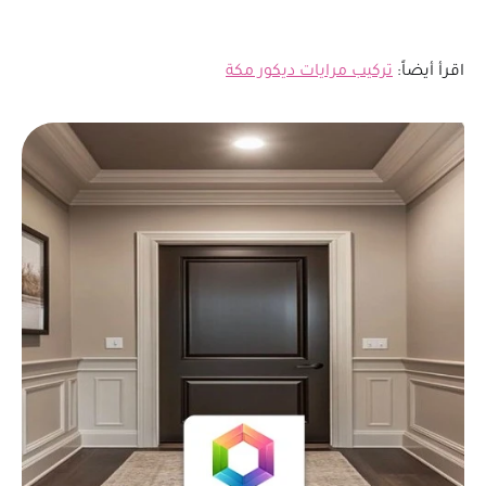
اقرأ أيضاً:
تركيب مرايات ديكور مكة