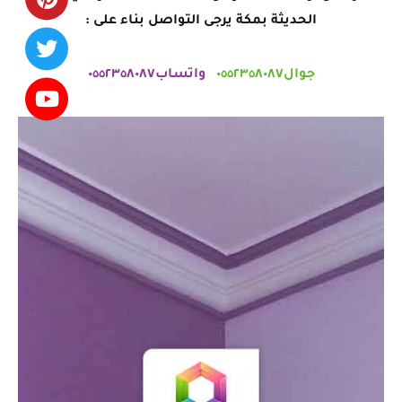
الحديثة بمكة يرجى التواصل بناء على :
جوال٠٥٥٢٣٥٨٠٨٧
واتساب٠٥٥٢٣٥٨٠٨٧