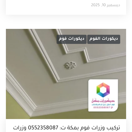
ديسمبر 10, 2025
ديكورات الفوم
ديكورات فوم
تركيب وزرات فوم بمكة ت: 0552358087 وزرات