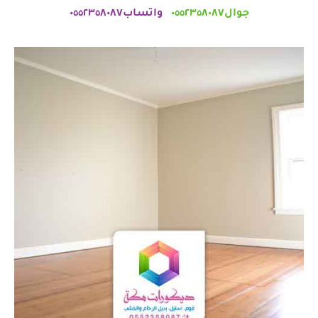
جوال٠٥٥٢٣٥٨٠٨٧
واتساب٠٥٥٢٣٥٨٠٨٧