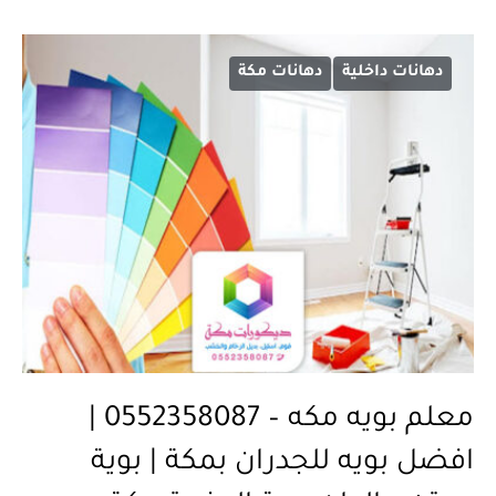
دهانات داخلية
دهانات مكة
معلم بويه مكه – 0552358087 |
افضل بويه للجدران بمكة | بوية