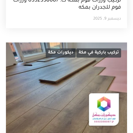
تركيب وزرات فوم بمكة ت: 0552358087 وزرات
فوم للجدران بمكه
ديسمبر 9, 2025
تركيب باركية في مكة
ديكورات مكة