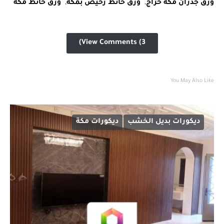
ورق جدران مكه حراج
,
ورق حائط رخيص بمكة
,
ورق حائط مكه
View Comments (3)
You May Also Like
ديكورات بديل الخشب
ديكورات مكة