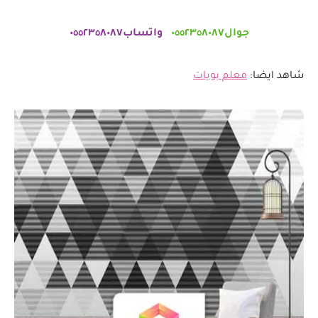
جوال٠٥٥٢٣٥٨٠٨٧
واتساب٠٥٥٢٣٥٨٠٨٧
شاهد ايضا:
معلم بويات