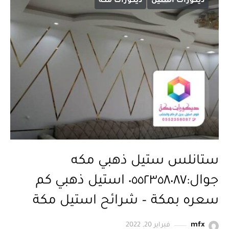
ديكورات استيل
ديكورات مكة
ستانلس ستيل ذهبي مكه
جوال:٠٥٥٢٣٥٨٠٨٧ استيل ذهبي كم
سعره بمكة – شرائح استيل مكة
mfx
فبراير 20, 2022