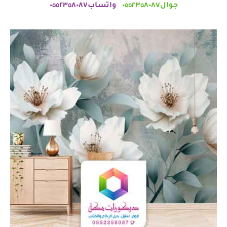
جوال٠٥٥٢٣٥٨٠٨٧
واتساب٠٥٥٢٣٥٨٠٨٧