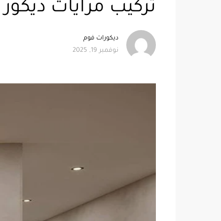
تركيب مرايات ديكور مكة ت: 0552358087 – مرا
ديكورات فوم
نوفمبر 19, 2025