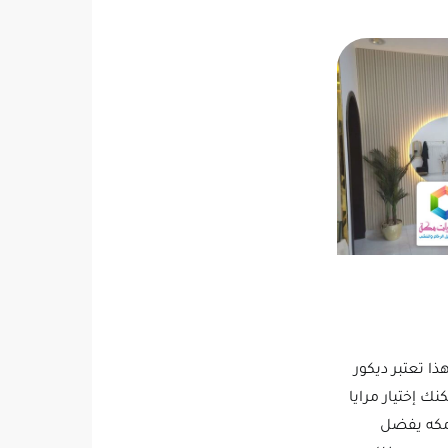
ا تعتبر ديكور
ك إختيار مرايا
مكه يفضل