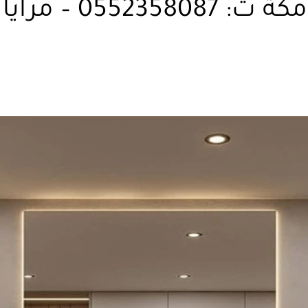
يا حائط ديكور مكة