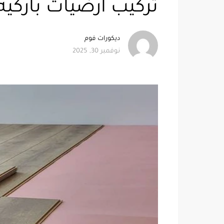
تركيب ارضيات باركيه مكة ت: 0552358087 
ديكورات فوم
نوفمبر 30, 2025