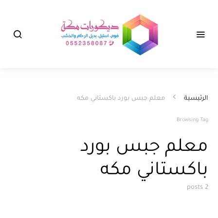
الرئيسية
معلم جبس بورد باكستاني مكه
Browsing Tag
معلم جبس بورد
باكستاني مكه
2 posts