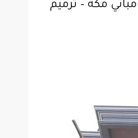
٠٥٥٢٣ مقاول ترميم مباني مكة – ترميم