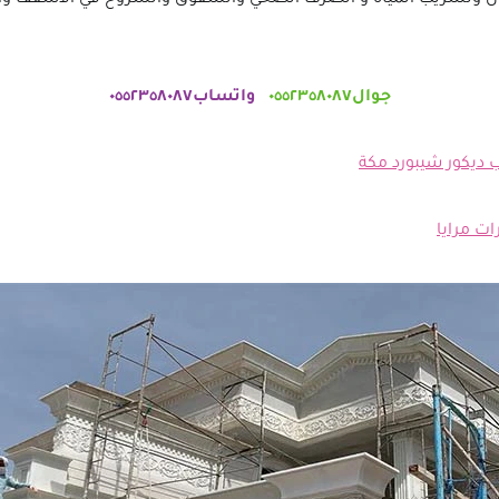
جوال٠٥٥٢٣٥٨٠٨٧
واتساب٠٥٥٢٣٥٨٠٨٧
 ديكور شيبورد مكة
ات مرايا