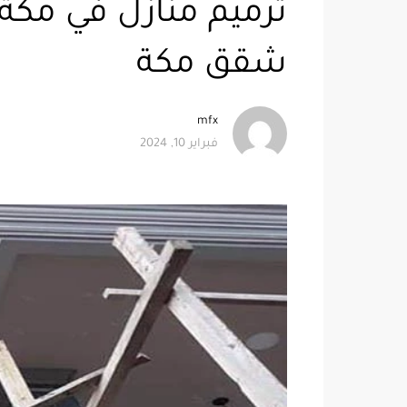
شقق مكة
mfx
فبراير 10, 2024