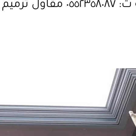
ترميم منازل في مكة ت: ٥٨٠٨٧