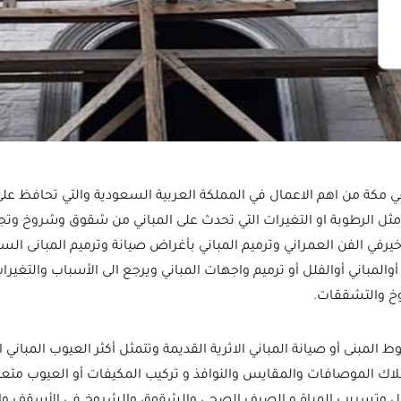
ي مكة من اهم الاعمال في المملكة العربية السعودية والتي تحافظ على
 مثل الرطوبة او التغيرات التي تحدث على المباني من شقوق وشروخ وتج
يرفي الفن العمراني وترميم المباني بأغراض صيانة وترميم المبانى السكن
 أوالمباني أوالفلل أو ترميم واجهات المباني ويرجع الى الأسباب والتغير
وخ والتشققات.
ط المبنى أو صيانة المباني الاثرية القديمة وتتمثل أكثر العيوب المباني 
لاك الموصافات والمقايس والنوافذ و تركيب المكيفات أو العيوب متع
مال وتسريب المياة و الصرف الصحي والشقوق والشروخ في الأسقف وا