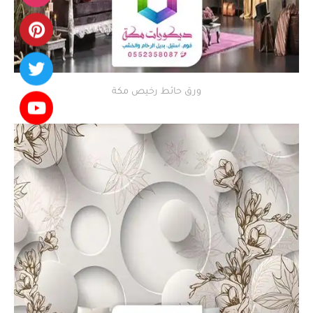
ورق حائط رخيص مكة