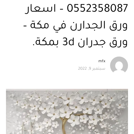
0552358087 – اسعار
ورق الجدارن في مكة –
ورق جدران 3d بمكة.
mfx
سبتمبر 9, 2022