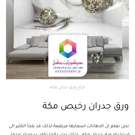
حراج ورق جدان مكه
ورق جدران رخيص مكة
نحن نعلم ان الدهانات اسعارها مرتفعة لذلك قد يلجأ الكثير الى
استخدام ورق جدران مكه
, لذلك نحن دائما نكون سعداء عندما