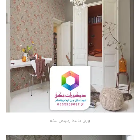
ورق حائط رخيص مكة