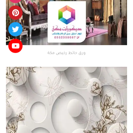
ورق حائط رخيص مكة