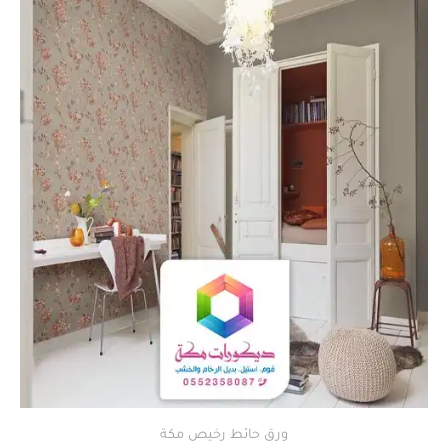
ورق حائط رخيص مكة