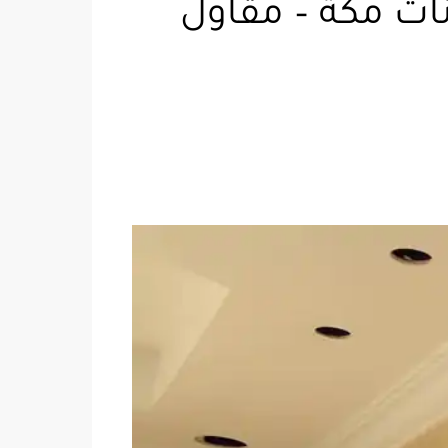
0552358 – معلم دهانات مكة – مقاول