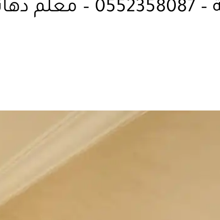
بويات داخلية في مكة – 087